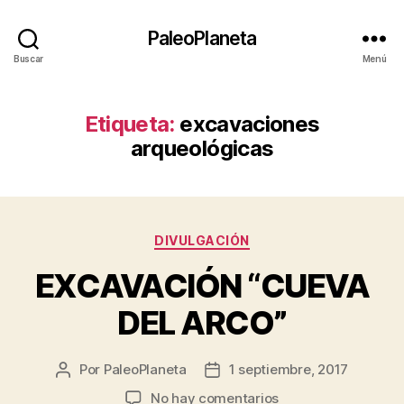
PaleoPlaneta
Buscar
Menú
Etiqueta:
excavaciones
arqueológicas
Categorías
DIVULGACIÓN
EXCAVACIÓN “CUEVA
DEL ARCO”
Por
PaleoPlaneta
1 septiembre, 2017
Autor
Fecha
de
de
en
No hay comentarios