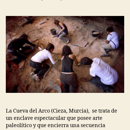
la
la
EXCAVACIÓN
entrada
entrada
“CUEVA
DEL
ARCO”
La Cueva del Arco (Cieza, Murcia), se trata de
un enclave espectacular que posee arte
paleolítico y que encierra una secuencia