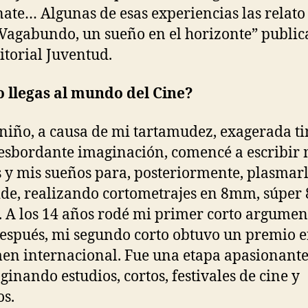
ate… Algunas de esas experiencias las relato 
“Vagabundo, un sueño en el horizonte” publi
itorial Juventud.
 llegas al mundo del Cine?
niño, a causa de mi tartamudez, exagerada t
esbordante imaginación, comencé a escribir 
s y mis sueños para, posteriormente, plasmar
ide, realizando cortometrajes en 8mm, súper 
A los 14 años rodé mi primer corto argumen
espués, mi segundo corto obtuvo un premio 
en internacional. Fue una etapa apasionant
inando estudios, cortos, festivales de cine y
s.