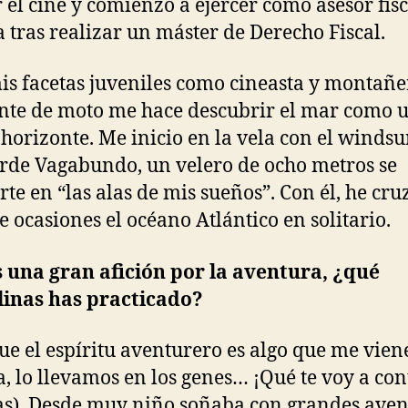
r el cine y comienzo a ejercer como asesor fis
 tras realizar un máster de Derecho Fiscal.
is facetas juveniles como cineasta y montañe
nte de moto me hace descubrir el mar como 
horizonte. Me inicio en la vela con el windsu
rde Vagabundo, un velero de ocho metros se
rte en “las alas de mis sueños”. Con él, he cr
e ocasiones el océano Atlántico en solitario.
 una gran afición por la aventura, ¿qué
linas has practicado?
ue el espíritu aventurero es algo que me vien
a, lo llevamos en los genes… ¡Qué te voy a con
isas). Desde muy niño soñaba con grandes ave