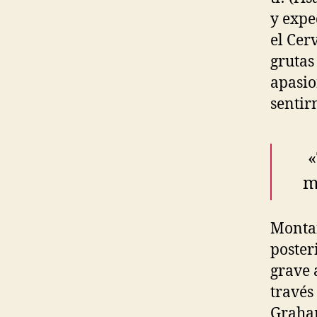
y expe
el Cer
grutas
apasio
sentir
«
m
Montañ
poster
grave 
través
Graham