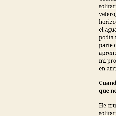
solita
velero
horizo
el agu
podía 
parte 
aprend
mi pro
en arm
Cuando
que n
He cru
solita