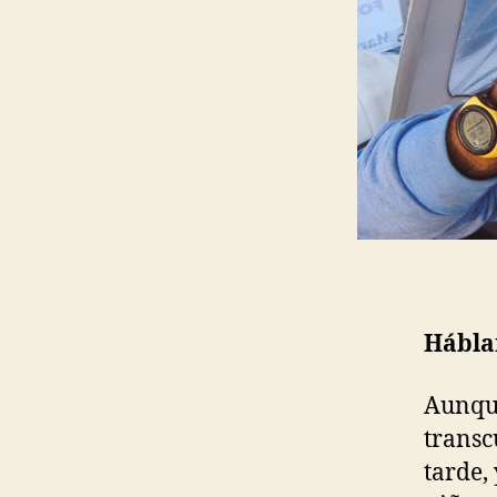
Hábla
Aunque
transc
tarde,