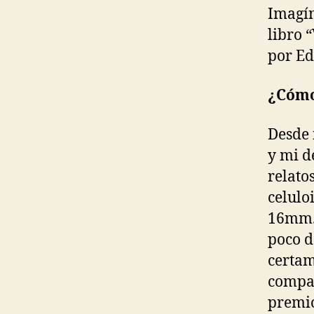
Imagín
libro 
por Ed
¿Cómo
Desde 
y mi d
relato
celulo
16mm. 
poco d
certam
compag
premio