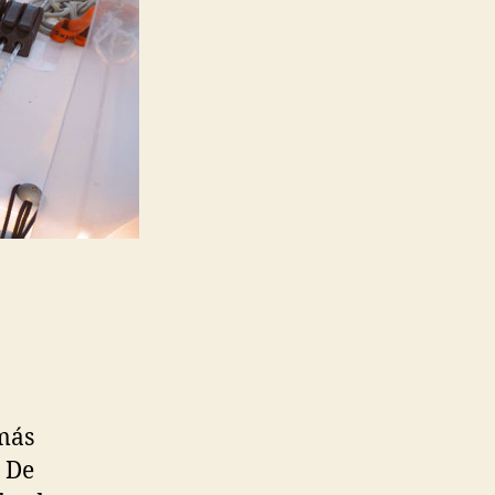
 más
. De