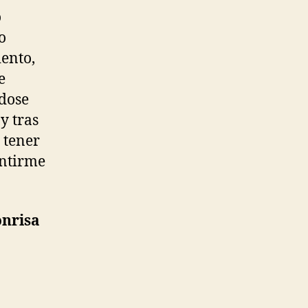
o
o
iento,
e
ndose
y tras
 tener
entirme
onrisa