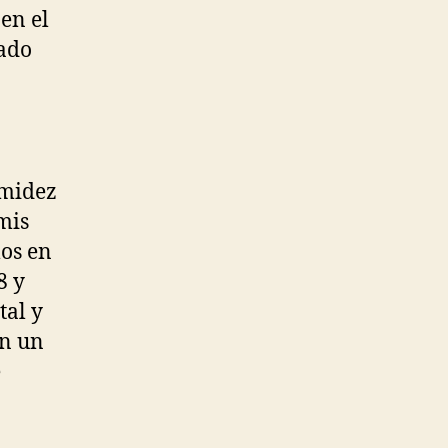
en el
cado
imidez
mis
los en
8 y
tal y
en un
e