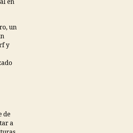
cal en
ro, un
un
rf y
uzado
e de
tar a
nturas