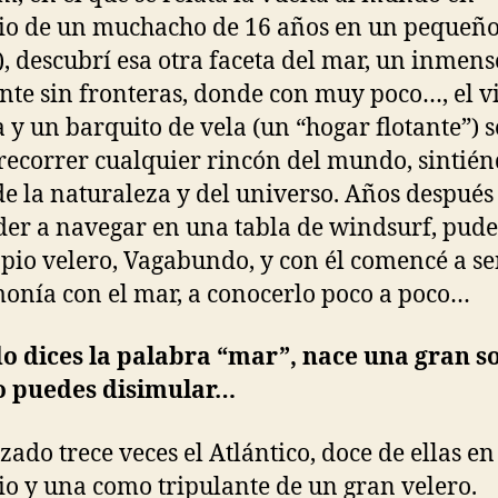
rio de un muchacho de 16 años en un pequeñ
), descubrí esa otra faceta del mar, un inmens
nte sin fronteras, donde con muy poco…, el v
a y un barquito de vela (un “hogar flotante”) s
recorrer cualquier rincón del mundo, sintié
de la naturaleza y del universo. Años después 
er a navegar en una tabla de windsurf, pude
pio velero, Vagabundo, y con él comencé a s
onía con el mar, a conocerlo poco a poco…
 dices la palabra “mar”, nace una gran s
o puedes disimular…
zado trece veces el Atlántico, doce de ellas en
rio y una como tripulante de un gran velero.