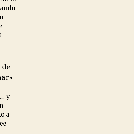
lando
 o
e
e
 de
mar»
o… y
un
do a
Lee