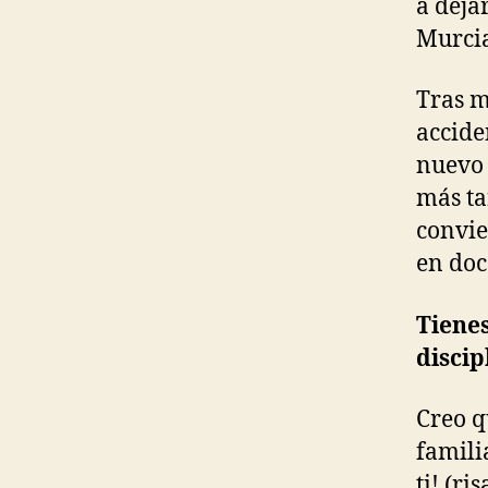
a deja
Murcia
Tras m
accide
nuevo 
más ta
convie
en doc
Tienes
discip
Creo q
famili
ti! (r