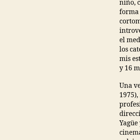
niño, 
forma 
cortom
introve
el med
los ca
mis es
y 16 
Una ve
1975),
profes
direcc
Yagüe 
cinema