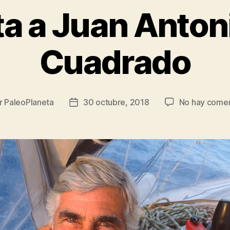
ta a Juan Anton
Cuadrado
r
PaleoPlaneta
30 octubre, 2018
No hay comen
r
Fecha
de
la
ada
entrada