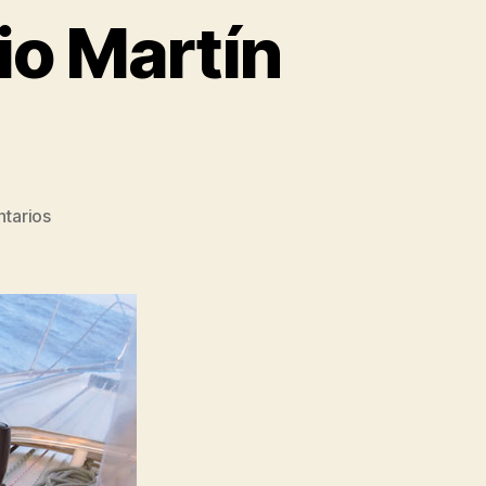
io Martín
en
tarios
Entrevista
a
Juan
Antonio
Martín
Cuadrado