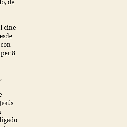
do, de
l cine
Desde
 con
úper 8
,
e
Jesús
a
bligado